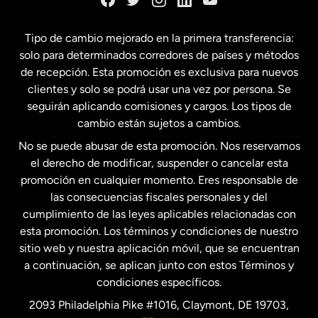
España
Tipo de cambio mejorado en la primera transferencia:
solo para determinados corredores de países y métodos
Estados Unidos
English
de recepción. Esta promoción es exclusiva para nuevos
clientes y solo se podrá usar una vez por persona. Se
seguirán aplicando comisiones y cargos. Los tipos de
Estados Unidos
Español
cambio están sujetos a cambios.
No se puede abusar de esta promoción. Nos reservamos
Francia
el derecho de modificar, suspender o cancelar esta
promoción en cualquier momento. Eres responsable de
las consecuencias fiscales personales y del
Malasia
cumplimiento de las leyes aplicables relacionadas con
esta promoción. Los términos y condiciones de nuestro
Nueva Zelanda
sitio web y nuestra aplicación móvil, que se encuentran
a continuación, se aplican junto con estos Términos y
condiciones específicos.
Países Bajos
2093 Philadelphia Pike #1016, Claymont, DE 19703,