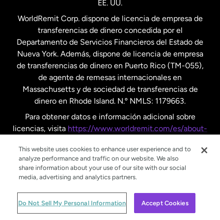
EE. UU.
Reino Unido
WorldRemit Corp. dispone de licencia de empresa de
transferencias de dinero concedida por el
Suecia
Departamento de Servicios Financieros del Estado de
Nueva York. Además, dispone de licencia de empresa
de transferencias de dinero en Puerto Rico (TM-055),
de agente de remesas internacionales en
Massachusetts y de sociedad de transferencias de
dinero en Rhode Island. N.º NMLS: 1179663.
Para obtener datos e información adicional sobre
licencias, visita
https://www.worldremit.com/es/about-
us/disclosures
.
This website uses cookies to enhance user experience and to
analyze performance and traffic on our website. We also
share information about your use of our site with our social
media, advertising and analytics partners.
© WorldRemit 2024
Do Not Sell My Personal Information
Accept Cookies