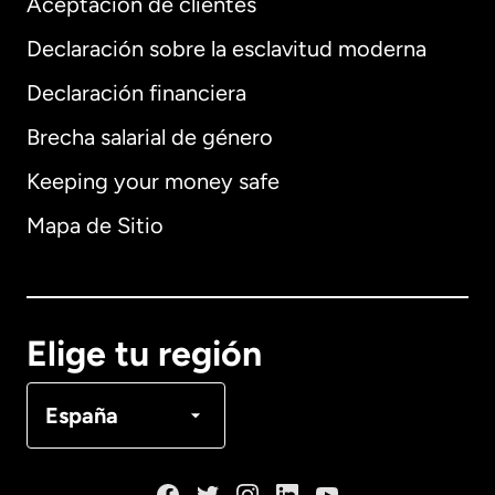
Aceptación de clientes
Declaración sobre la esclavitud moderna
Internacional
English
Declaración financiera
Brecha salarial de género
Keeping your money safe
Alemania
Mapa de Sitio
Australia
Canadá
English
Elige tu región
Canadá
Français
España
Dinamarca