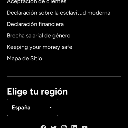
Aceptación de clientes
Declaración sobre la esclavitud moderna
Internacional
English
Declaración financiera
Brecha salarial de género
Keeping your money safe
Alemania
Mapa de Sitio
Australia
Canadá
English
Elige tu región
Canadá
Français
España
Dinamarca