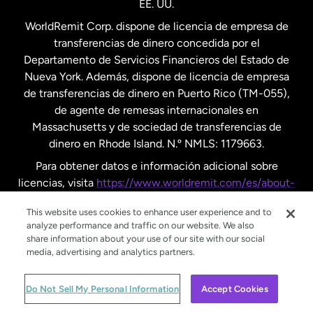
EE. UU.
Reino Unido
WorldRemit Corp. dispone de licencia de empresa de
transferencias de dinero concedida por el
Suecia
Departamento de Servicios Financieros del Estado de
Nueva York. Además, dispone de licencia de empresa
de transferencias de dinero en Puerto Rico (TM-055),
de agente de remesas internacionales en
Massachusetts y de sociedad de transferencias de
dinero en Rhode Island. N.º NMLS: 1179663.
Para obtener datos e información adicional sobre
licencias, visita
https://www.worldremit.com/es/about-
us/disclosures
.
This website uses cookies to enhance user experience and to
analyze performance and traffic on our website. We also
share information about your use of our site with our social
media, advertising and analytics partners.
© WorldRemit 2024
Do Not Sell My Personal Information
Accept Cookies