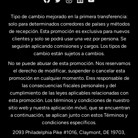
España
Tipo de cambio mejorado en la primera transferencia:
solo para determinados corredores de países y métodos
Estados Unidos
English
de recepción. Esta promoción es exclusiva para nuevos
clientes y solo se podrá usar una vez por persona. Se
seguirán aplicando comisiones y cargos. Los tipos de
Estados Unidos
Español
cambio están sujetos a cambios.
No se puede abusar de esta promoción. Nos reservamos
Francia
el derecho de modificar, suspender o cancelar esta
promoción en cualquier momento. Eres responsable de
las consecuencias fiscales personales y del
Malasia
cumplimiento de las leyes aplicables relacionadas con
esta promoción. Los términos y condiciones de nuestro
Nueva Zelanda
sitio web y nuestra aplicación móvil, que se encuentran
a continuación, se aplican junto con estos Términos y
condiciones específicos.
Países Bajos
2093 Philadelphia Pike #1016, Claymont, DE 19703,