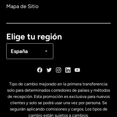
Mapa de Sitio
Australia
Canadá
English
Elige tu región
Canadá
Français
España
Dinamarca
España
Tipo de cambio mejorado en la primera transferencia:
solo para determinados corredores de países y métodos
Estados Unidos
English
de recepción. Esta promoción es exclusiva para nuevos
clientes y solo se podrá usar una vez por persona. Se
seguirán aplicando comisiones y cargos. Los tipos de
Estados Unidos
Español
cambio están sujetos a cambios.