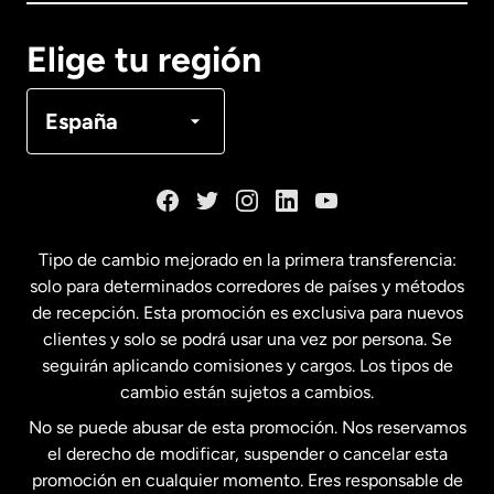
Canadá
English
Elige tu región
Canadá
Français
España
Dinamarca
España
Tipo de cambio mejorado en la primera transferencia:
solo para determinados corredores de países y métodos
Estados Unidos
English
de recepción. Esta promoción es exclusiva para nuevos
clientes y solo se podrá usar una vez por persona. Se
seguirán aplicando comisiones y cargos. Los tipos de
Estados Unidos
Español
cambio están sujetos a cambios.
No se puede abusar de esta promoción. Nos reservamos
Francia
el derecho de modificar, suspender o cancelar esta
promoción en cualquier momento. Eres responsable de