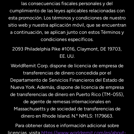
las consecuencias fiscales personales y del
Malasia
cumplimiento de las leyes aplicables relacionadas con
esta promoción. Los términos y condiciones de nuestro
Nueva Zelanda
sitio web y nuestra aplicación móvil, que se encuentran
a continuación, se aplican junto con estos Términos y
condiciones específicos.
Países Bajos
2093 Philadelphia Pike #1016, Claymont, DE 19703,
EE. UU.
Reino Unido
WorldRemit Corp. dispone de licencia de empresa de
transferencias de dinero concedida por el
Suecia
Departamento de Servicios Financieros del Estado de
Nueva York. Además, dispone de licencia de empresa
de transferencias de dinero en Puerto Rico (TM-055),
de agente de remesas internacionales en
Massachusetts y de sociedad de transferencias de
dinero en Rhode Island. N.º NMLS: 1179663.
Para obtener datos e información adicional sobre
licencias, visita
https://www.worldremit.com/es/about-