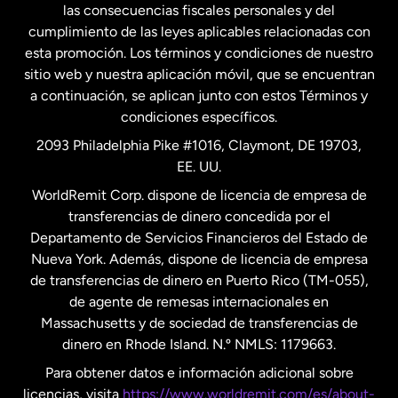
las consecuencias fiscales personales y del
Malasia
cumplimiento de las leyes aplicables relacionadas con
esta promoción. Los términos y condiciones de nuestro
Nueva Zelanda
sitio web y nuestra aplicación móvil, que se encuentran
a continuación, se aplican junto con estos Términos y
condiciones específicos.
Países Bajos
2093 Philadelphia Pike #1016, Claymont, DE 19703,
EE. UU.
Reino Unido
WorldRemit Corp. dispone de licencia de empresa de
transferencias de dinero concedida por el
Suecia
Departamento de Servicios Financieros del Estado de
Nueva York. Además, dispone de licencia de empresa
de transferencias de dinero en Puerto Rico (TM-055),
de agente de remesas internacionales en
Massachusetts y de sociedad de transferencias de
dinero en Rhode Island. N.º NMLS: 1179663.
Para obtener datos e información adicional sobre
licencias, visita
https://www.worldremit.com/es/about-