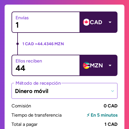
Envías
CAD
1 CAD =
44.4346 MZN
Ellos reciben
MZN
Método de recepción
Dinero móvil
Comisión
0 CAD
Tiempo de transferencia
⚡ En 5 minutos
Total a pagar
1 CAD