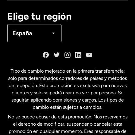
Canadá
English
Elige tu región
Canadá
Français
España
Dinamarca
España
Tipo de cambio mejorado en la primera transferencia:
solo para determinados corredores de países y métodos
Estados Unidos
English
de recepción. Esta promoción es exclusiva para nuevos
clientes y solo se podrá usar una vez por persona. Se
seguirán aplicando comisiones y cargos. Los tipos de
Estados Unidos
Español
cambio están sujetos a cambios.
No se puede abusar de esta promoción. Nos reservamos
Francia
el derecho de modificar, suspender o cancelar esta
promoción en cualquier momento. Eres responsable de