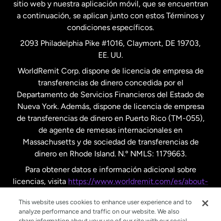
Nueva Zelanda
sitio web y nuestra aplicación móvil, que se encuentran
a continuación, se aplican junto con estos Términos y
condiciones específicos.
Países Bajos
2093 Philadelphia Pike #1016, Claymont, DE 19703,
EE. UU.
Reino Unido
WorldRemit Corp. dispone de licencia de empresa de
transferencias de dinero concedida por el
Suecia
Departamento de Servicios Financieros del Estado de
Nueva York. Además, dispone de licencia de empresa
de transferencias de dinero en Puerto Rico (TM-055),
de agente de remesas internacionales en
Massachusetts y de sociedad de transferencias de
dinero en Rhode Island. N.º NMLS: 1179663.
Para obtener datos e información adicional sobre
licencias, visita
https://www.worldremit.com/es/about-
us/disclosures
.
This website uses cookies to enhance user experience and to
analyze performance and traffic on our website. We also
share information about your use of our site with our social