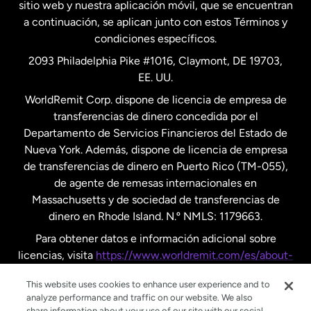
Nueva Zelanda
sitio web y nuestra aplicación móvil, que se encuentran
a continuación, se aplican junto con estos Términos y
condiciones específicos.
Países Bajos
2093 Philadelphia Pike #1016, Claymont, DE 19703,
EE. UU.
Reino Unido
WorldRemit Corp. dispone de licencia de empresa de
transferencias de dinero concedida por el
Suecia
Departamento de Servicios Financieros del Estado de
Nueva York. Además, dispone de licencia de empresa
de transferencias de dinero en Puerto Rico (TM-055),
de agente de remesas internacionales en
Massachusetts y de sociedad de transferencias de
dinero en Rhode Island. N.º NMLS: 1179663.
Para obtener datos e información adicional sobre
licencias, visita
https://www.worldremit.com/es/about-
us/disclosures
.
This website uses cookies to enhance user experience and to
analyze performance and traffic on our website. We also
share information about your use of our site with our social