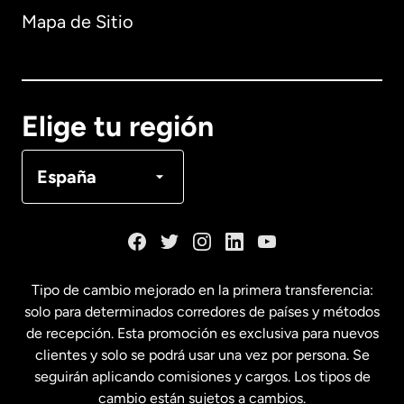
Mapa de Sitio
Australia
Canadá
English
Elige tu región
Canadá
Français
España
Dinamarca
España
Tipo de cambio mejorado en la primera transferencia:
solo para determinados corredores de países y métodos
Estados Unidos
English
de recepción. Esta promoción es exclusiva para nuevos
clientes y solo se podrá usar una vez por persona. Se
seguirán aplicando comisiones y cargos. Los tipos de
Estados Unidos
Español
cambio están sujetos a cambios.