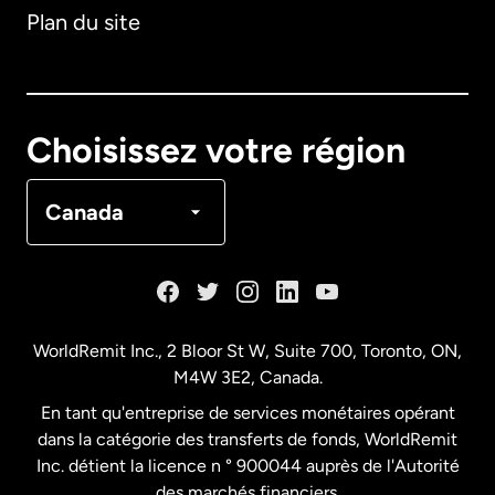
Plan du site
Australie
Canada
English
Choisissez votre région
Canada
Français
Canada
Danemark
Espagne
WorldRemit Inc., 2 Bloor St W, Suite 700, Toronto, ON,
M4W 3E2, Canada.
États-Unis
English
En tant qu'entreprise de services monétaires opérant
dans la catégorie des transferts de fonds, WorldRemit
États-Unis
Español
Inc. détient la licence n ° 900044 auprès de l'Autorité
des marchés financiers.