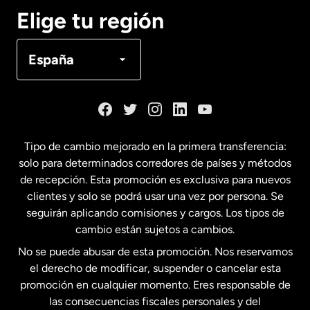
Canadá
English
Elige tu región
Canadá
Français
España
Dinamarca
España
Tipo de cambio mejorado en la primera transferencia:
solo para determinados corredores de países y métodos
Estados Unidos
English
de recepción. Esta promoción es exclusiva para nuevos
clientes y solo se podrá usar una vez por persona. Se
seguirán aplicando comisiones y cargos. Los tipos de
Estados Unidos
Español
cambio están sujetos a cambios.
No se puede abusar de esta promoción. Nos reservamos
Francia
el derecho de modificar, suspender o cancelar esta
promoción en cualquier momento. Eres responsable de
las consecuencias fiscales personales y del
Malasia