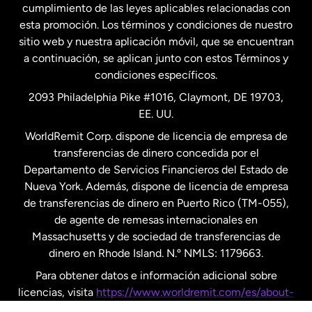
cumplimiento de las leyes aplicables relacionadas con
esta promoción. Los términos y condiciones de nuestro
Nueva Zelanda
sitio web y nuestra aplicación móvil, que se encuentran
a continuación, se aplican junto con estos Términos y
condiciones específicos.
Países Bajos
2093 Philadelphia Pike #1016, Claymont, DE 19703,
EE. UU.
Reino Unido
WorldRemit Corp. dispone de licencia de empresa de
transferencias de dinero concedida por el
Suecia
Departamento de Servicios Financieros del Estado de
Nueva York. Además, dispone de licencia de empresa
de transferencias de dinero en Puerto Rico (TM-055),
de agente de remesas internacionales en
Massachusetts y de sociedad de transferencias de
dinero en Rhode Island. N.º NMLS: 1179663.
Para obtener datos e información adicional sobre
licencias, visita
https://www.worldremit.com/es/about-
us/disclosures
.