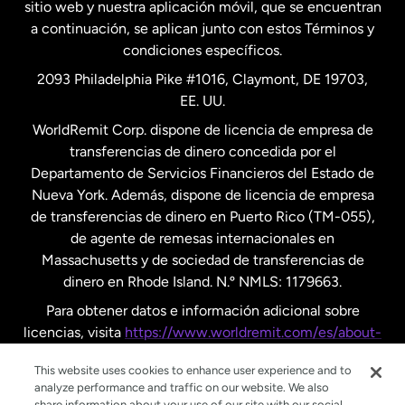
Nueva Zelanda
sitio web y nuestra aplicación móvil, que se encuentran
a continuación, se aplican junto con estos Términos y
condiciones específicos.
Países Bajos
2093 Philadelphia Pike #1016, Claymont, DE 19703,
EE. UU.
Reino Unido
WorldRemit Corp. dispone de licencia de empresa de
transferencias de dinero concedida por el
Suecia
Departamento de Servicios Financieros del Estado de
Nueva York. Además, dispone de licencia de empresa
de transferencias de dinero en Puerto Rico (TM-055),
de agente de remesas internacionales en
Massachusetts y de sociedad de transferencias de
dinero en Rhode Island. N.º NMLS: 1179663.
Para obtener datos e información adicional sobre
licencias, visita
https://www.worldremit.com/es/about-
us/disclosures
.
This website uses cookies to enhance user experience and to
analyze performance and traffic on our website. We also
share information about your use of our site with our social