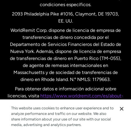
condiciones específicos.
Países Bajos
2093 Philadelphia Pike #1016, Claymont, DE 19703,
EE. UU.
Reino Unido
WorldRemit Corp. dispone de licencia de empresa de
transferencias de dinero concedida por el
Suecia
Departamento de Servicios Financieros del Estado de
Nueva York. Además, dispone de licencia de empresa
de transferencias de dinero en Puerto Rico (TM-055),
de agente de remesas internacionales en
Massachusetts y de sociedad de transferencias de
dinero en Rhode Island. N.º NMLS: 1179663.
Para obtener datos e información adicional sobre
licencias, visita
https://www.worldremit.com/es/about-
us/disclosures
.
This website uses cookies to enhance user experience and to
analyze performance and traffic on our website. We also
share information about your use of our site with our social
media, advertising and analytics partners.