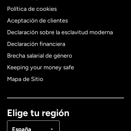
Política de cookies
Aceptación de clientes
Declaración sobre la esclavitud moderna
Internacional
English
Declaración financiera
Brecha salarial de género
Keeping your money safe
Alemania
Mapa de Sitio
Australia
Canadá
English
Elige tu región
Canadá
Français
España