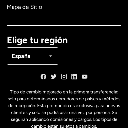
Mapa de Sitio
Australia
Canadá
English
Elige tu región
Canadá
Français
España
Dinamarca
España
Tipo de cambio mejorado en la primera transferencia:
solo para determinados corredores de países y métodos
Estados Unidos
English
de recepción. Esta promoción es exclusiva para nuevos
clientes y solo se podrá usar una vez por persona. Se
seguirán aplicando comisiones y cargos. Los tipos de
Estados Unidos
Español
cambio están sujetos a cambios.