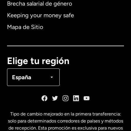
Brecha salarial de género
Keeping your money safe
Alemania
Mapa de Sitio
Australia
Canadá
English
Elige tu región
Canadá
Français
España
Dinamarca
España
Tipo de cambio mejorado en la primera transferencia:
solo para determinados corredores de países y métodos
Estados Unidos
English
de recepción. Esta promoción es exclusiva para nuevos