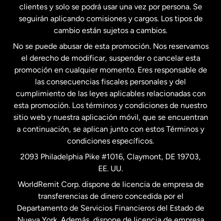
clientes y solo se podrá usar una vez por persona. Se
seguirán aplicando comisiones y cargos. Los tipos de
Estados Unidos
Español
cambio están sujetos a cambios.
No se puede abusar de esta promoción. Nos reservamos
Francia
el derecho de modificar, suspender o cancelar esta
promoción en cualquier momento. Eres responsable de
las consecuencias fiscales personales y del
Malasia
cumplimiento de las leyes aplicables relacionadas con
esta promoción. Los términos y condiciones de nuestro
Nueva Zelanda
sitio web y nuestra aplicación móvil, que se encuentran
a continuación, se aplican junto con estos Términos y
condiciones específicos.
Países Bajos
2093 Philadelphia Pike #1016, Claymont, DE 19703,
EE. UU.
Reino Unido
WorldRemit Corp. dispone de licencia de empresa de
transferencias de dinero concedida por el
Suecia
Departamento de Servicios Financieros del Estado de
Nueva York. Además, dispone de licencia de empresa