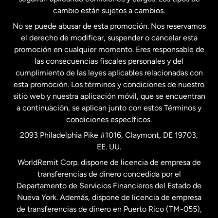
Estados Unidos
Español
cambio están sujetos a cambios.
No se puede abusar de esta promoción. Nos reservamos
Francia
el derecho de modificar, suspender o cancelar esta
promoción en cualquier momento. Eres responsable de
las consecuencias fiscales personales y del
Malasia
cumplimiento de las leyes aplicables relacionadas con
esta promoción. Los términos y condiciones de nuestro
Nueva Zelanda
sitio web y nuestra aplicación móvil, que se encuentran
a continuación, se aplican junto con estos Términos y
condiciones específicos.
Países Bajos
2093 Philadelphia Pike #1016, Claymont, DE 19703,
EE. UU.
Reino Unido
WorldRemit Corp. dispone de licencia de empresa de
transferencias de dinero concedida por el
Suecia
Departamento de Servicios Financieros del Estado de
Nueva York. Además, dispone de licencia de empresa
de transferencias de dinero en Puerto Rico (TM-055),