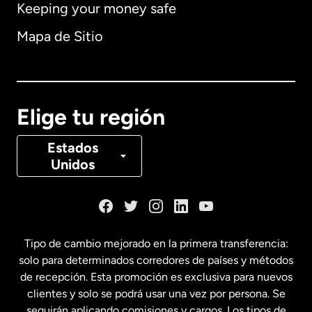
Keeping your money safe
Alemania
Mapa de Sitio
Australia
Canadá
English
Elige tu región
Canadá
Français
Estados
Unidos
Dinamarca
España
Tipo de cambio mejorado en la primera transferencia:
solo para determinados corredores de países y métodos
Estados Unidos
English
de recepción. Esta promoción es exclusiva para nuevos
clientes y solo se podrá usar una vez por persona. Se
seguirán aplicando comisiones y cargos. Los tipos de