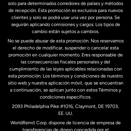
solo para determinados corredores de países y métodos
Estados Unidos
English
de recepción. Esta promoción es exclusiva para nuevos
clientes y solo se podrá usar una vez por persona. Se
seguirán aplicando comisiones y cargos. Los tipos de
Estados Unidos
Español
cambio están sujetos a cambios.
No se puede abusar de esta promoción. Nos reservamos
Francia
el derecho de modificar, suspender o cancelar esta
promoción en cualquier momento. Eres responsable de
las consecuencias fiscales personales y del
Malasia
cumplimiento de las leyes aplicables relacionadas con
esta promoción. Los términos y condiciones de nuestro
Nueva Zelanda
sitio web y nuestra aplicación móvil, que se encuentran
a continuación, se aplican junto con estos Términos y
condiciones específicos.
Países Bajos
2093 Philadelphia Pike #1016, Claymont, DE 19703,
EE. UU.
Reino Unido
WorldRemit Corp. dispone de licencia de empresa de
transferencias de dinero concedida por el