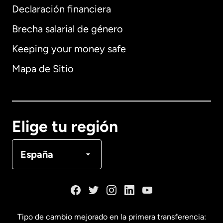
Declaración financiera
Brecha salarial de género
Keeping your money safe
Alemania
Mapa de Sitio
Australia
Canadá
English
Elige tu región
Canadá
Français
España
Dinamarca
España
Tipo de cambio mejorado en la primera transferencia: