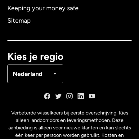
Keeping your money safe
Australië
Sitemap
Canada
English
Canada
Français
Kies je regio
Denemarken
Nederland
Duitsland
Frankrijk
Verbeterde wisselkoers bij eerste overschrijving: Kies
alleen landcorridors en leveringsmethoden. Deze
Maleisië
aanbieding is alleen voor nieuwe klanten en kan slechts
één keer per persoon worden gebruikt. Kosten en