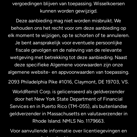
vergoedingen blijven van toepassing. Wisselkoersen
Nederland
kunnen worden gewijzigd.
Deze aanbieding mag niet worden misbruikt. We
Nieuw-Zeeland
behouden ons het recht voor om deze aanbieding op
elk moment te wijzigen, op te schorten of te annuleren.
Je bent aansprakelijk voor eventuele persoonlijke
Spanje
fiscale gevolgen en de naleving van de relevante
wetgeving met betrekking tot deze aanbieding. Naast
Verenigd Koninkrijk
deze specifieke Algemene voorwaarden zijn onze
algemene website- en appvoorwaarden van toepassing.
Verenigde Staten
English
2093 Philadelphia Pike #1016, Claymont, DE 19703, VS.
WorldRemit Corp. is gelicenseerd als geldverzender
door het New York State Department of Financial
Verenigde Staten
Español
Services en in Puerto Rico (TM-055), als buitenlandse
geldverzender in Massachusetts en valutaverzender in
Zweden
Rhode Island. NMLS No. 1179663.
Voor aanvullende informatie over licentiegevingen en