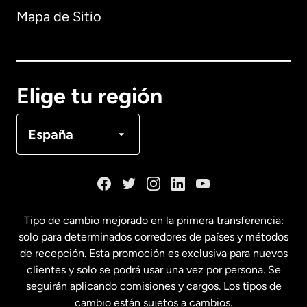
Mapa de Sitio
Australia
Canadá
English
Elige tu región
Canadá
Français
España
Dinamarca
España
Tipo de cambio mejorado en la primera transferencia:
solo para determinados corredores de países y métodos
Estados Unidos
English
de recepción. Esta promoción es exclusiva para nuevos
clientes y solo se podrá usar una vez por persona. Se
seguirán aplicando comisiones y cargos. Los tipos de
Estados Unidos
Español
cambio están sujetos a cambios.