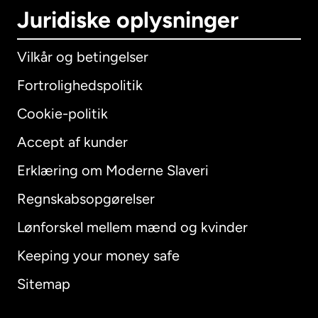
Juridiske oplysninger
Vilkår og betingelser
Fortrolighedspolitik
Cookie-politik
Accept af kunder
Erklæring om Moderne Slaveri
International
English
Regnskabsopgørelser
Lønforskel mellem mænd og kvinder
Keeping your money safe
Australien
Sitemap
Canada
English