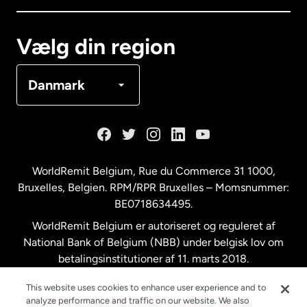
Canada
Français
Vælg din region
Danmark
Danmark
Frankrig
Holland
WorldRemit Belgium,
Rue du Commerce 31 1000
,
Bruxelles, Belgien. RPM/RPR Bruxelles – Momsnummer:
Malaysia
BE0718634495.
WorldRemit Belgium er autoriseret og reguleret af
New Zealand
National Bank of Belgium (NBB) under belgisk lov om
betalingsinstitutioner af 11. marts 2018.
Registreringsnummer: 718634495.
Spanien
This website uses cookies to enhance user experience and to
analyze performance and traffic on our website. We also