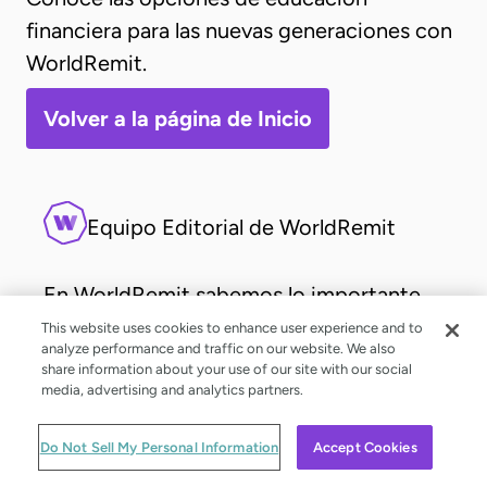
financiera para las nuevas generaciones con
WorldRemit.
Volver a la página de Inicio
Equipo Editorial de WorldRemit
En WorldRemit sabemos lo importante
que es ayudar económicamente a tus
This website uses cookies to enhance user experience and to
analyze performance and traffic on our website. We also
más queridos. Por ello, trabajamos a
share information about your use of our site with our social
diario para que enviar dinero te resulte
media, advertising and analytics partners.
sencillo, y con este blog buscamos
Do Not Sell My Personal Information
Accept Cookies
resolver cualquier duda acerca de tus