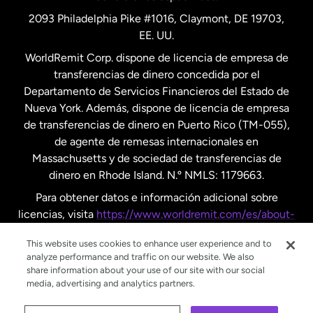
2093 Philadelphia Pike #1016, Claymont, DE 19703,
EE. UU.
WorldRemit Corp. dispone de licencia de empresa de
transferencias de dinero concedida por el
Departamento de Servicios Financieros del Estado de
Nueva York. Además, dispone de licencia de empresa
de transferencias de dinero en Puerto Rico (TM-055),
de agente de remesas internacionales en
Massachusetts y de sociedad de transferencias de
dinero en Rhode Island. N.º NMLS: 1179663.
Para obtener datos e información adicional sobre
licencias, visita
https://www.worldremit.com/es/about-
us/disclosures
.
This website uses cookies to enhance user experience and to
analyze performance and traffic on our website. We also
share information about your use of our site with our social
media, advertising and analytics partners.