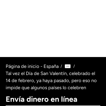
De Australia a 
Preparando a nuestros
en conversació
niños y jóvenes para el
nuestros client
regreso a clases
(Parte 1)
Leer más
Leer más
Página de inicio - España
/
/
Tal vez el Día de San Valentín, celebrado el
14 de febrero, ya haya pasado, pero eso no
impide que algunos países lo celebren
Envía dinero en línea