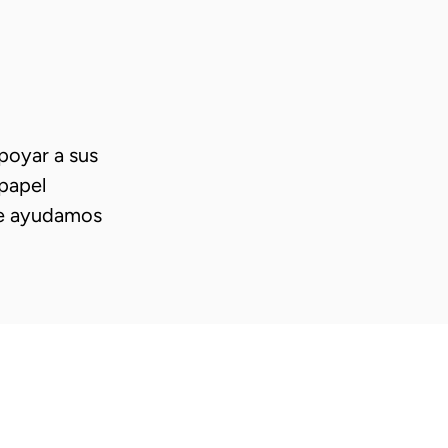
poyar a sus
papel
te ayudamos