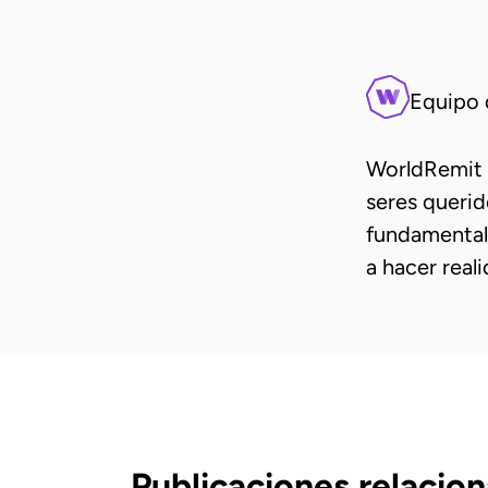
Equipo 
WorldRemit 
seres queri
fundamental
a hacer real
Publicaciones relacio