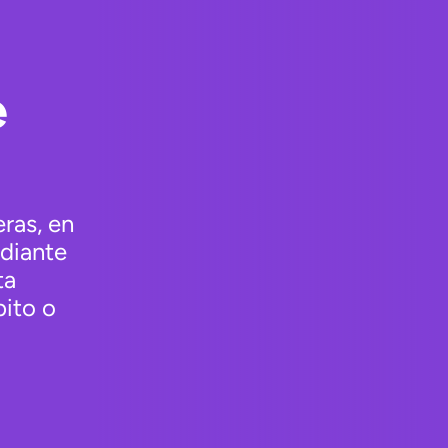
e
ras, en
ediante
ta
bito o