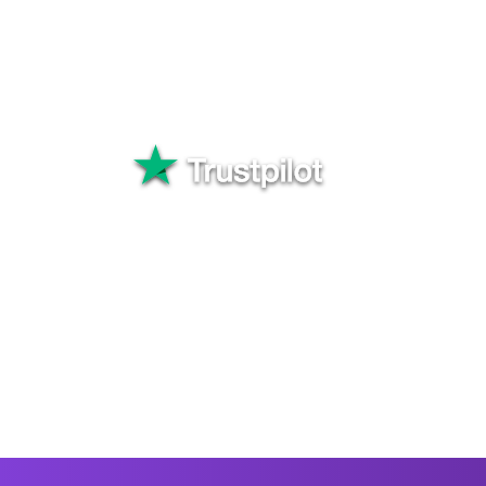
Uruguay. Elige un método
transferencia y realiza e
dinero.
Bueno
Más de 82 5