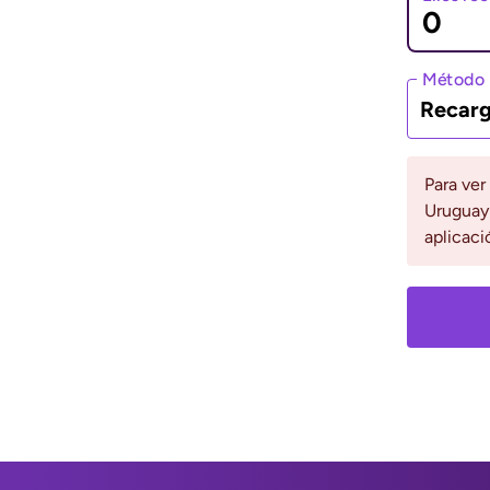
 de recepción, paga tu
l seguimiento de tu
Método 
Recarg
65 reseñas
Para ver
Uruguay 
aplicaci