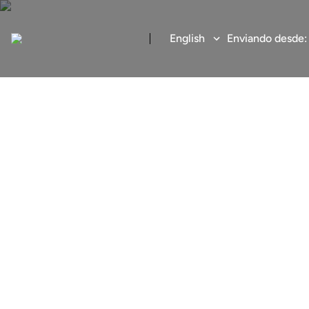
English
Enviando desde
Enviar diner
Transferencia internacion
económica y segura de E