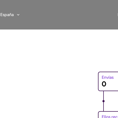
:
España
Envías
o a Uruguay
al online rápida,
stados Unidos a
Ellos re