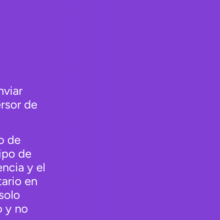
nviar
rsor de
o de
ipo de
ncia y el
tario en
solo
 y no