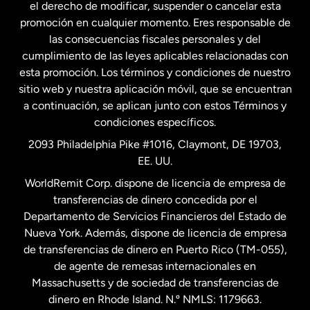
el derecho de modificar, suspender o cancelar esta
promoción en cualquier momento. Eres responsable de
las consecuencias fiscales personales y del
Malasia
cumplimiento de las leyes aplicables relacionadas con
esta promoción. Los términos y condiciones de nuestro
Nueva Zelanda
sitio web y nuestra aplicación móvil, que se encuentran
a continuación, se aplican junto con estos Términos y
condiciones específicos.
Países Bajos
2093 Philadelphia Pike #1016, Claymont, DE 19703,
EE. UU.
Reino Unido
WorldRemit Corp. dispone de licencia de empresa de
transferencias de dinero concedida por el
Suecia
Departamento de Servicios Financieros del Estado de
Nueva York. Además, dispone de licencia de empresa
de transferencias de dinero en Puerto Rico (TM-055),
de agente de remesas internacionales en
Massachusetts y de sociedad de transferencias de
dinero en Rhode Island. N.º NMLS: 1179663.