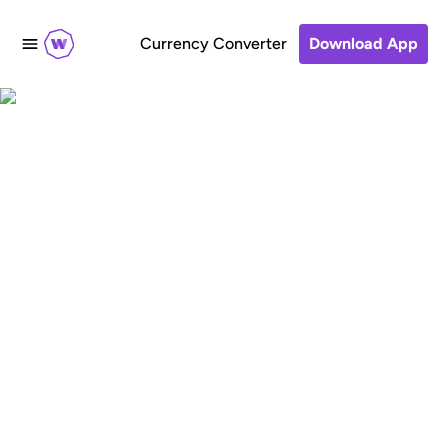
Currency Converter
Download App
Enviar recargas
telefónicas a Uganda
Compra y envía saldo a Uganda
con los servicios rápidos,
cómodos y económicos de
WorldRemit. Recarga el teléfono
de tus seres queridos.