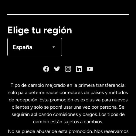
Australia
Canadá
English
Elige tu región
Canadá
Français
España
Dinamarca
España
Tipo de cambio mejorado en la primera transferencia:
solo para determinados corredores de países y métodos
Estados Unidos
English
de recepción. Esta promoción es exclusiva para nuevos
clientes y solo se podrá usar una vez por persona. Se
seguirán aplicando comisiones y cargos. Los tipos de
Estados Unidos
Español
cambio están sujetos a cambios.
No se puede abusar de esta promoción. Nos reservamos
Francia