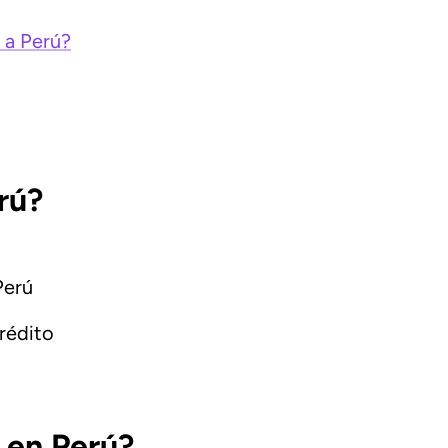
 a Perú?
rú?
Perú
rédito
 en Perú?