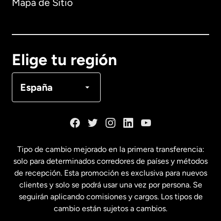
Mapa de Sitio
Australia
Canadá
English
Elige tu región
Canadá
Français
España
Dinamarca
España
Tipo de cambio mejorado en la primera transferencia:
solo para determinados corredores de países y métodos
Estados Unidos
English
de recepción. Esta promoción es exclusiva para nuevos
clientes y solo se podrá usar una vez por persona. Se
seguirán aplicando comisiones y cargos. Los tipos de
Estados Unidos
Español
cambio están sujetos a cambios.