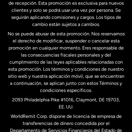
Estados Unidos
English
de recepción. Esta promoción es exclusiva para nuevos
clientes y solo se podrá usar una vez por persona. Se
seguirán aplicando comisiones y cargos. Los tipos de
Estados Unidos
Español
cambio están sujetos a cambios.
No se puede abusar de esta promoción. Nos reservamos
Francia
el derecho de modificar, suspender o cancelar esta
promoción en cualquier momento. Eres responsable de
las consecuencias fiscales personales y del
Malasia
cumplimiento de las leyes aplicables relacionadas con
esta promoción. Los términos y condiciones de nuestro
Nueva Zelanda
sitio web y nuestra aplicación móvil, que se encuentran
a continuación, se aplican junto con estos Términos y
condiciones específicos.
Países Bajos
2093 Philadelphia Pike #1016, Claymont, DE 19703,
EE. UU.
Reino Unido
WorldRemit Corp. dispone de licencia de empresa de
transferencias de dinero concedida por el
Suecia
Departamento de Servicios Financieros del Estado de