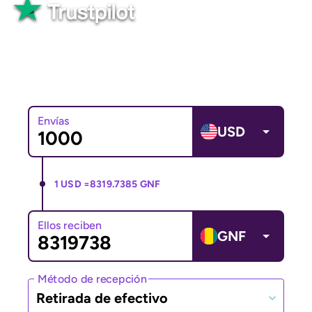
Bueno
Más de 82 565 reseñas
Envías
USD
1 USD =
8319.7385 GNF
Ellos reciben
GNF
Método de recepción
Retirada de efectivo