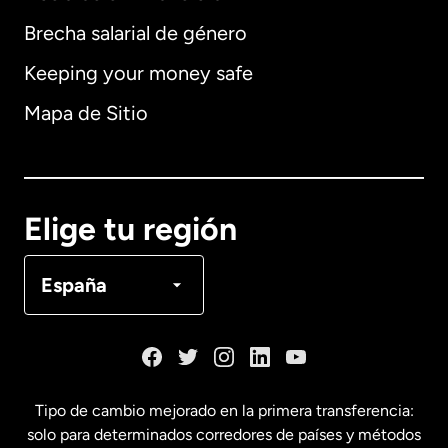
Brecha salarial de género
Keeping your money safe
Alemania
Mapa de Sitio
Australia
Canadá
English
Elige tu región
Canadá
Français
España
Dinamarca
España
Tipo de cambio mejorado en la primera transferencia:
solo para determinados corredores de países y métodos