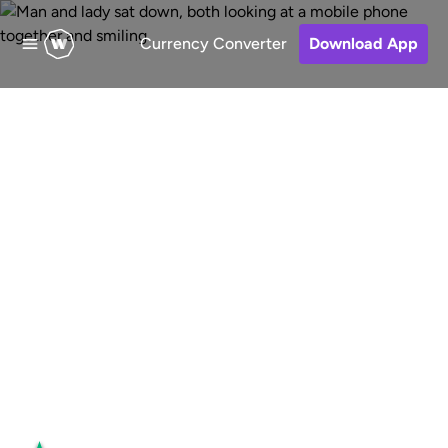
Currency Converter
Download App
Enviar dinero a Guinea
Transferencia internacional online
rápida, económica y segura de
Estados Unidos a Guinea. Elige un
método de recepción, paga tu
transferencia y realiza el seguimiento
de tu dinero.