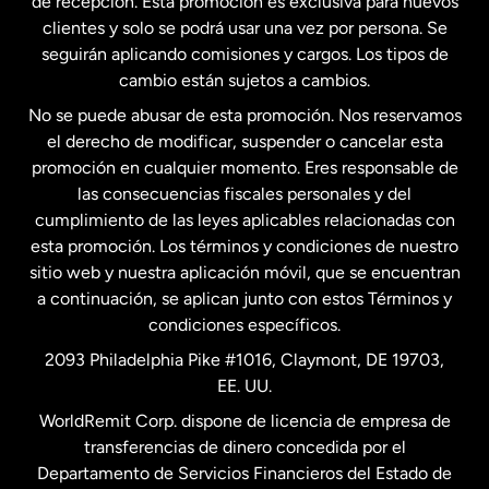
de recepción. Esta promoción es exclusiva para nuevos
clientes y solo se podrá usar una vez por persona. Se
seguirán aplicando comisiones y cargos. Los tipos de
Estados Unidos
Español
cambio están sujetos a cambios.
No se puede abusar de esta promoción. Nos reservamos
Francia
el derecho de modificar, suspender o cancelar esta
promoción en cualquier momento. Eres responsable de
las consecuencias fiscales personales y del
Malasia
cumplimiento de las leyes aplicables relacionadas con
esta promoción. Los términos y condiciones de nuestro
Nueva Zelanda
sitio web y nuestra aplicación móvil, que se encuentran
a continuación, se aplican junto con estos Términos y
condiciones específicos.
Países Bajos
2093 Philadelphia Pike #1016, Claymont, DE 19703,
EE. UU.
Reino Unido
WorldRemit Corp. dispone de licencia de empresa de
transferencias de dinero concedida por el
Suecia
Departamento de Servicios Financieros del Estado de