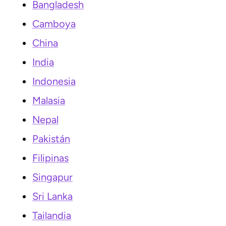
Bangladesh
Camboya
China
India
Indonesia
Malasia
Nepal
Pakistán
Filipinas
Singapur
Sri Lanka
Tailandia