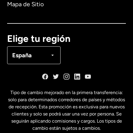
Mapa de Sitio
Australia
Canadá
English
Elige tu región
Canadá
Français
España
Dinamarca
España
Tipo de cambio mejorado en la primera transferencia:
solo para determinados corredores de países y métodos
Estados Unidos
English
de recepción. Esta promoción es exclusiva para nuevos
clientes y solo se podrá usar una vez por persona. Se
seguirán aplicando comisiones y cargos. Los tipos de
Estados Unidos
Español
cambio están sujetos a cambios.