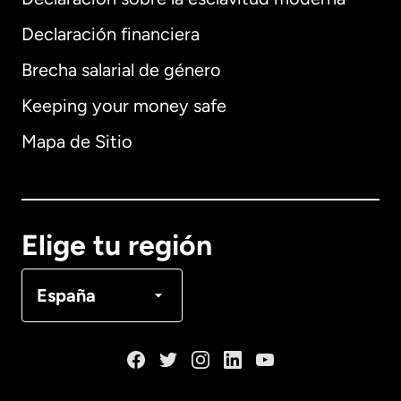
Internacional
English
Declaración financiera
Brecha salarial de género
Keeping your money safe
Alemania
Mapa de Sitio
Australia
Canadá
English
Elige tu región
Canadá
Français
España
Dinamarca
España