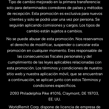
Tipo de cambio mejorado en la primera transferencia:
solo para determinados corredores de países y métodos
Estados Unidos
English
de recepción. Esta promoción es exclusiva para nuevos
clientes y solo se podrá usar una vez por persona. Se
seguirán aplicando comisiones y cargos. Los tipos de
Estados Unidos
Español
cambio están sujetos a cambios.
No se puede abusar de esta promoción. Nos reservamos
Francia
el derecho de modificar, suspender o cancelar esta
promoción en cualquier momento. Eres responsable de
las consecuencias fiscales personales y del
Malasia
cumplimiento de las leyes aplicables relacionadas con
esta promoción. Los términos y condiciones de nuestro
Nueva Zelanda
sitio web y nuestra aplicación móvil, que se encuentran
a continuación, se aplican junto con estos Términos y
condiciones específicos.
Países Bajos
2093 Philadelphia Pike #1016, Claymont, DE 19703,
EE. UU.
Reino Unido
WorldRemit Corp. dispone de licencia de empresa de