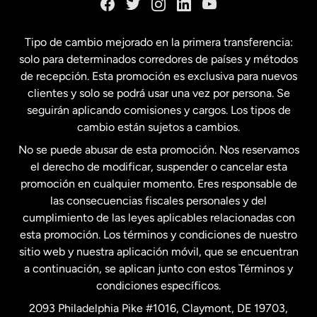
España
Tipo de cambio mejorado en la primera transferencia:
solo para determinados corredores de países y métodos
Estados Unidos
English
de recepción. Esta promoción es exclusiva para nuevos
clientes y solo se podrá usar una vez por persona. Se
seguirán aplicando comisiones y cargos. Los tipos de
Estados Unidos
Español
cambio están sujetos a cambios.
No se puede abusar de esta promoción. Nos reservamos
Francia
el derecho de modificar, suspender o cancelar esta
promoción en cualquier momento. Eres responsable de
las consecuencias fiscales personales y del
Malasia
cumplimiento de las leyes aplicables relacionadas con
esta promoción. Los términos y condiciones de nuestro
Nueva Zelanda
sitio web y nuestra aplicación móvil, que se encuentran
a continuación, se aplican junto con estos Términos y
condiciones específicos.
Países Bajos
2093 Philadelphia Pike #1016, Claymont, DE 19703,