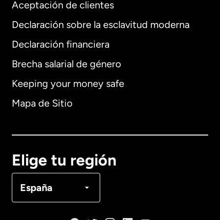
Aceptación de clientes
Declaración sobre la esclavitud moderna
Internacional
English
Declaración financiera
Brecha salarial de género
Keeping your money safe
Alemania
Mapa de Sitio
Australia
Canadá
English
Elige tu región
Canadá
Français
España
Dinamarca