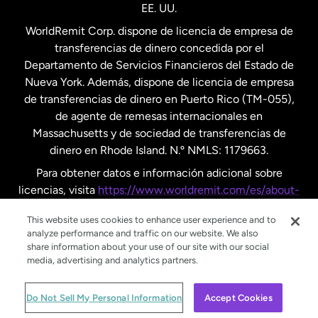
EE. UU.
Reino Unido
WorldRemit Corp. dispone de licencia de empresa de
transferencias de dinero concedida por el
Suecia
Departamento de Servicios Financieros del Estado de
Nueva York. Además, dispone de licencia de empresa
de transferencias de dinero en Puerto Rico (TM-055),
de agente de remesas internacionales en
Massachusetts y de sociedad de transferencias de
dinero en Rhode Island. N.º NMLS: 1179663.
Para obtener datos e información adicional sobre
licencias, visita
https://www.worldremit.com/es/about-
us/disclosures
.
This website uses cookies to enhance user experience and to
analyze performance and traffic on our website. We also
share information about your use of our site with our social
media, advertising and analytics partners.
© WorldRemit 2024
Do Not Sell My Personal Information
Accept Cookies