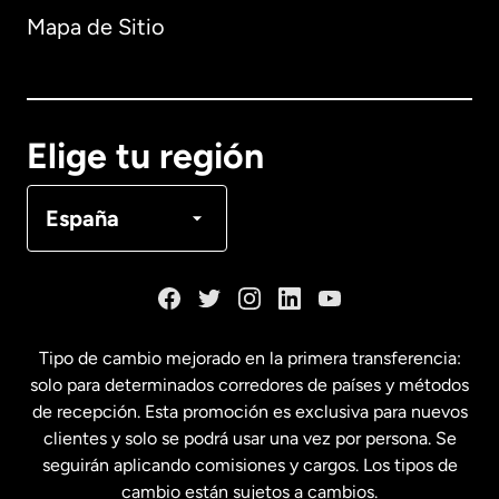
Mapa de Sitio
Australia
Canadá
English
Elige tu región
Canadá
Français
España
Dinamarca
España
Tipo de cambio mejorado en la primera transferencia:
solo para determinados corredores de países y métodos
Estados Unidos
English
de recepción. Esta promoción es exclusiva para nuevos
clientes y solo se podrá usar una vez por persona. Se
seguirán aplicando comisiones y cargos. Los tipos de
Estados Unidos
Español
cambio están sujetos a cambios.