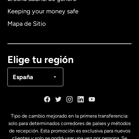
Keeping your money safe
Alemania
Mapa de Sitio
Australia
Canadá
English
Elige tu región
Canadá
Français
España
Dinamarca
España
Tipo de cambio mejorado en la primera transferencia:
solo para determinados corredores de países y métodos
Estados Unidos
English
de recepción. Esta promoción es exclusiva para nuevos
clientes y solo se podrá usar una vez por persona. Se