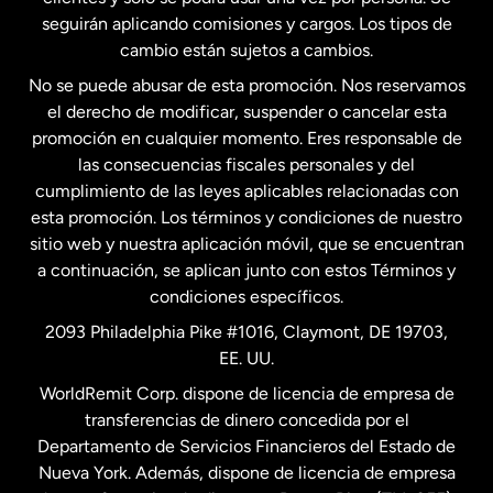
seguirán aplicando comisiones y cargos. Los tipos de
Estados Unidos
Español
cambio están sujetos a cambios.
No se puede abusar de esta promoción. Nos reservamos
Francia
el derecho de modificar, suspender o cancelar esta
promoción en cualquier momento. Eres responsable de
las consecuencias fiscales personales y del
Malasia
cumplimiento de las leyes aplicables relacionadas con
esta promoción. Los términos y condiciones de nuestro
Nueva Zelanda
sitio web y nuestra aplicación móvil, que se encuentran
a continuación, se aplican junto con estos Términos y
condiciones específicos.
Países Bajos
2093 Philadelphia Pike #1016, Claymont, DE 19703,
EE. UU.
Reino Unido
WorldRemit Corp. dispone de licencia de empresa de
transferencias de dinero concedida por el
Suecia
Departamento de Servicios Financieros del Estado de
Nueva York. Además, dispone de licencia de empresa