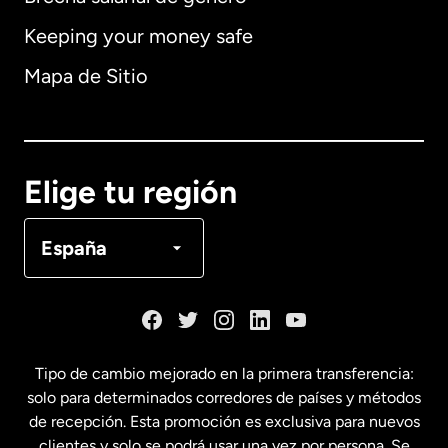
Keeping your money safe
Alemania
Mapa de Sitio
Australia
Canadá
English
Elige tu región
Canadá
Français
España
Dinamarca
España
Tipo de cambio mejorado en la primera transferencia:
solo para determinados corredores de países y métodos
Estados Unidos
English
de recepción. Esta promoción es exclusiva para nuevos
clientes y solo se podrá usar una vez por persona. Se