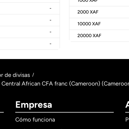
1000
XAF
-
2000
XAF
-
10000
XAF
-
20000
XAF
-
r de divisas
/
o Central African CFA franc (Cameroon) (Cameroo
Empresa
Cómo funciona
P