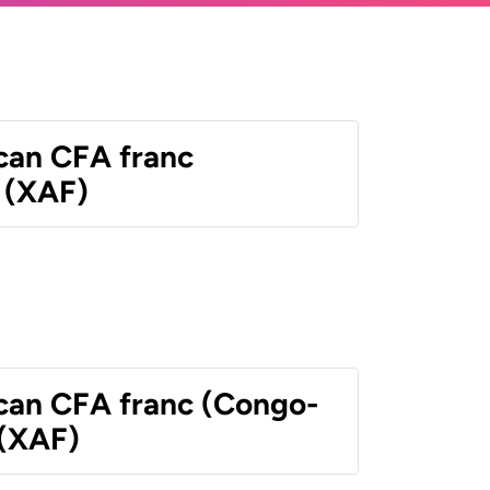
ican CFA franc
 (XAF)
ican CFA franc (Congo-
 (XAF)