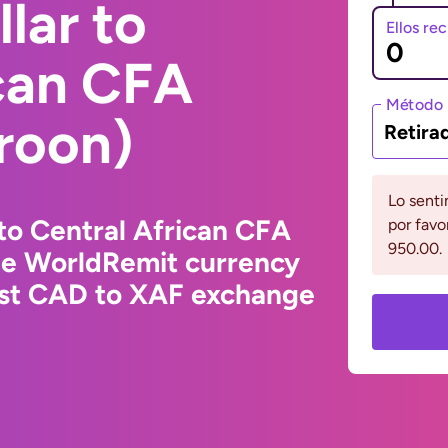
lar to
Ellos re
ican CFA
Método 
roon)
Retira
Lo senti
to Central African CFA
por favo
950.00.
he WorldRemit currency
test CAD to XAF exchange