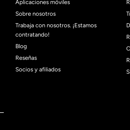
Aplicaciones móviles
R
Sobre nosotros
T
Trabaja con nosotros. ¡Estamos
D
contratando!
R
Blog
C
Reseñas
R
Socios y afiliados
S