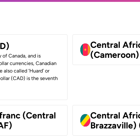
Central Afr
AD)
(Cameroon)
y of Canada, and is
ollar currencies, Canadian
e also called ‘Huard’ or
Dollar (CAD) is the seventh
franc (Central
Central Afr
AF)
Brazzaville)