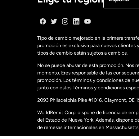
Dinamarca
España
Tipo de cambio mejorado en la primera transf
promoción es exclusiva para nuevos clientes y
Estados Uni
tipos de cambio están sujetos a cambios.
No se puede abusar de esta promoción. Nos re
Estados Uni
momento. Eres responsable de las consecuencia
promoción. Los términos y condiciones de nues
junto con estos Términos y condiciones especí
Francia
2093 Philadelphia Pike #1016, Claymont, DE 1
Malasia
WorldRemit Corp. dispone de licencia de empr
del Estado de Nueva York. Además, dispone de
Nueva Zela
de remesas internacionales en Massachusetts 