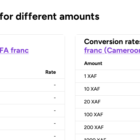
 for different amounts
Conversion rate
CFA franc
franc (Cameroo
Amount
Rate
1
XAF
-
10
XAF
-
20
XAF
-
100
XAF
-
200
XAF
-