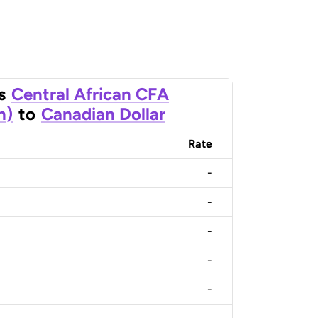
s
Central African CFA
n)
to
Canadian Dollar
Rate
-
-
-
-
-