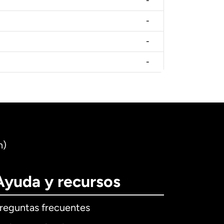
-
-
-
-
n)
Ayuda y recursos
reguntas frecuentes