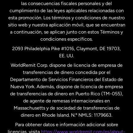
las consecuencias fiscales personales y del
Malasia
cumplimiento de las leyes aplicables relacionadas con
esta promoción. Los términos y condiciones de nuestro
Nueva Zelanda
sitio web y nuestra aplicación móvil, que se encuentran
a continuación, se aplican junto con estos Términos y
condiciones específicos.
Países Bajos
2093 Philadelphia Pike #1016, Claymont, DE 19703,
EE. UU.
Reino Unido
WorldRemit Corp. dispone de licencia de empresa de
transferencias de dinero concedida por el
Suecia
Departamento de Servicios Financieros del Estado de
Nueva York. Además, dispone de licencia de empresa
de transferencias de dinero en Puerto Rico (TM-055),
de agente de remesas internacionales en
Massachusetts y de sociedad de transferencias de
dinero en Rhode Island. N.º NMLS: 1179663.
Para obtener datos e información adicional sobre
licencias, visita
https://www.worldremit.com/es/about-