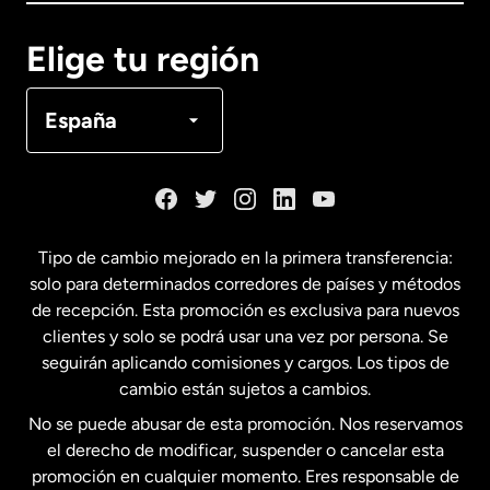
Canadá
English
Elige tu región
Canadá
Français
España
Dinamarca
España
Tipo de cambio mejorado en la primera transferencia:
solo para determinados corredores de países y métodos
Estados Unidos
English
de recepción. Esta promoción es exclusiva para nuevos
clientes y solo se podrá usar una vez por persona. Se
seguirán aplicando comisiones y cargos. Los tipos de
Estados Unidos
Español
cambio están sujetos a cambios.
No se puede abusar de esta promoción. Nos reservamos
Francia
el derecho de modificar, suspender o cancelar esta
promoción en cualquier momento. Eres responsable de