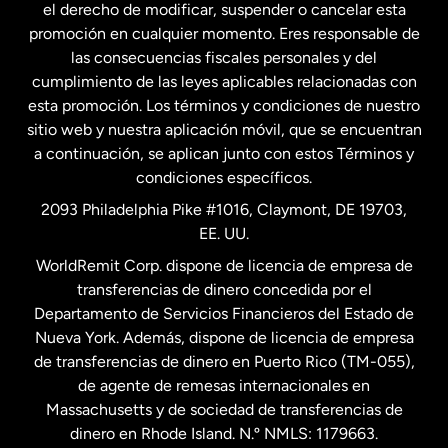
el derecho de modificar, suspender o cancelar esta
promoción en cualquier momento. Eres responsable de
las consecuencias fiscales personales y del
Malasia
cumplimiento de las leyes aplicables relacionadas con
esta promoción. Los términos y condiciones de nuestro
Nueva Zelanda
sitio web y nuestra aplicación móvil, que se encuentran
a continuación, se aplican junto con estos Términos y
condiciones específicos.
Países Bajos
2093 Philadelphia Pike #1016, Claymont, DE 19703,
EE. UU.
Reino Unido
WorldRemit Corp. dispone de licencia de empresa de
transferencias de dinero concedida por el
Suecia
Departamento de Servicios Financieros del Estado de
Nueva York. Además, dispone de licencia de empresa
de transferencias de dinero en Puerto Rico (TM-055),
de agente de remesas internacionales en
Massachusetts y de sociedad de transferencias de
dinero en Rhode Island. N.º NMLS: 1179663.