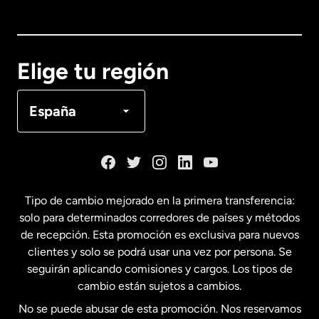
Australia
Canadá
English
Elige tu región
Canadá
Français
España
Dinamarca
España
Tipo de cambio mejorado en la primera transferencia:
solo para determinados corredores de países y métodos
Estados Unidos
English
de recepción. Esta promoción es exclusiva para nuevos
clientes y solo se podrá usar una vez por persona. Se
seguirán aplicando comisiones y cargos. Los tipos de
Estados Unidos
Español
cambio están sujetos a cambios.
No se puede abusar de esta promoción. Nos reservamos
Francia