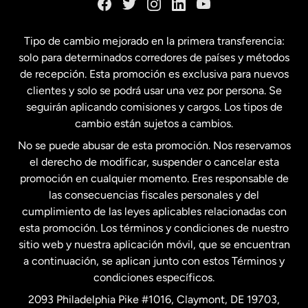
España
Tipo de cambio mejorado en la primera transferencia:
solo para determinados corredores de países y métodos
Estados Unidos
English
de recepción. Esta promoción es exclusiva para nuevos
clientes y solo se podrá usar una vez por persona. Se
seguirán aplicando comisiones y cargos. Los tipos de
Estados Unidos
Español
cambio están sujetos a cambios.
No se puede abusar de esta promoción. Nos reservamos
Francia
el derecho de modificar, suspender o cancelar esta
promoción en cualquier momento. Eres responsable de
las consecuencias fiscales personales y del
Malasia
cumplimiento de las leyes aplicables relacionadas con
esta promoción. Los términos y condiciones de nuestro
Nueva Zelanda
sitio web y nuestra aplicación móvil, que se encuentran
a continuación, se aplican junto con estos Términos y
condiciones específicos.
Países Bajos
2093 Philadelphia Pike #1016, Claymont, DE 19703,