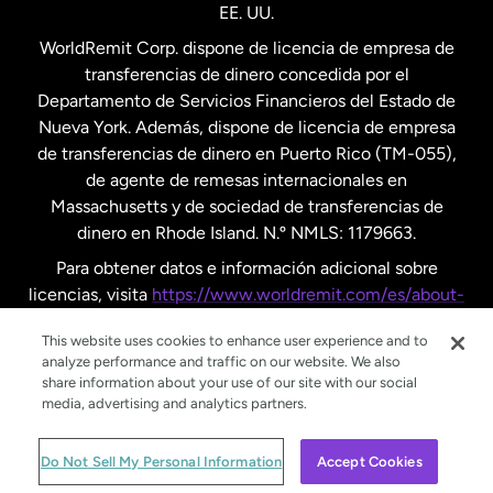
EE. UU.
Reino Unido
WorldRemit Corp. dispone de licencia de empresa de
transferencias de dinero concedida por el
Suecia
Departamento de Servicios Financieros del Estado de
Nueva York. Además, dispone de licencia de empresa
de transferencias de dinero en Puerto Rico (TM-055),
de agente de remesas internacionales en
Massachusetts y de sociedad de transferencias de
dinero en Rhode Island. N.º NMLS: 1179663.
Para obtener datos e información adicional sobre
licencias, visita
https://www.worldremit.com/es/about-
us/disclosures
.
This website uses cookies to enhance user experience and to
analyze performance and traffic on our website. We also
share information about your use of our site with our social
media, advertising and analytics partners.
© WorldRemit 2024
Do Not Sell My Personal Information
Accept Cookies