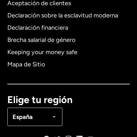
Aceptación de clientes
Declaración sobre la esclavitud moderna
Internacional
English
Declaración financiera
Brecha salarial de género
Keeping your money safe
Alemania
Mapa de Sitio
Australia
Canadá
English
Elige tu región
Canadá
Français
España
Dinamarca