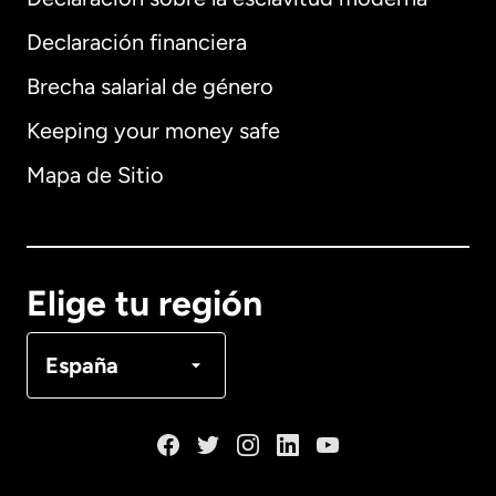
Internacional
English
Declaración financiera
Brecha salarial de género
Keeping your money safe
Alemania
Mapa de Sitio
Australia
Canadá
English
Elige tu región
Canadá
Français
España
Dinamarca
España