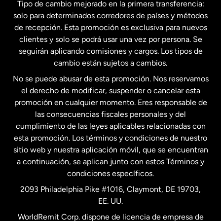
Tipo de cambio mejorado en la primera transferencia:
solo para determinados corredores de países y métodos
Estados Unidos
English
de recepción. Esta promoción es exclusiva para nuevos
clientes y solo se podrá usar una vez por persona. Se
seguirán aplicando comisiones y cargos. Los tipos de
Estados Unidos
Español
cambio están sujetos a cambios.
No se puede abusar de esta promoción. Nos reservamos
Francia
el derecho de modificar, suspender o cancelar esta
promoción en cualquier momento. Eres responsable de
las consecuencias fiscales personales y del
Malasia
cumplimiento de las leyes aplicables relacionadas con
esta promoción. Los términos y condiciones de nuestro
Nueva Zelanda
sitio web y nuestra aplicación móvil, que se encuentran
a continuación, se aplican junto con estos Términos y
condiciones específicos.
Países Bajos
2093 Philadelphia Pike #1016, Claymont, DE 19703,
EE. UU.
Reino Unido
WorldRemit Corp. dispone de licencia de empresa de