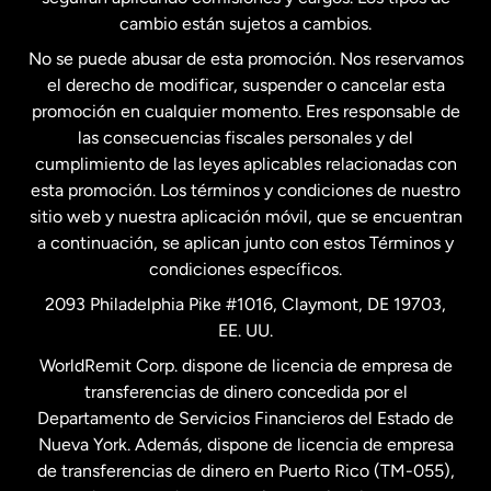
Estados Unidos
Español
cambio están sujetos a cambios.
No se puede abusar de esta promoción. Nos reservamos
Francia
el derecho de modificar, suspender o cancelar esta
promoción en cualquier momento. Eres responsable de
las consecuencias fiscales personales y del
Malasia
cumplimiento de las leyes aplicables relacionadas con
esta promoción. Los términos y condiciones de nuestro
Nueva Zelanda
sitio web y nuestra aplicación móvil, que se encuentran
a continuación, se aplican junto con estos Términos y
condiciones específicos.
Países Bajos
2093 Philadelphia Pike #1016, Claymont, DE 19703,
EE. UU.
Reino Unido
WorldRemit Corp. dispone de licencia de empresa de
transferencias de dinero concedida por el
Suecia
Departamento de Servicios Financieros del Estado de
Nueva York. Además, dispone de licencia de empresa
de transferencias de dinero en Puerto Rico (TM-055),