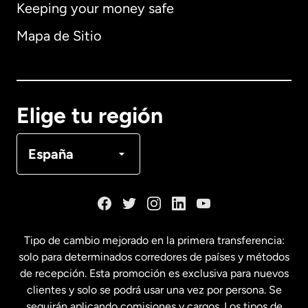
Keeping your money safe
Alemania
Mapa de Sitio
Australia
Canadá
English
Elige tu región
Canadá
Français
España
Dinamarca
España
Tipo de cambio mejorado en la primera transferencia:
solo para determinados corredores de países y métodos
Estados Unidos
English
de recepción. Esta promoción es exclusiva para nuevos
clientes y solo se podrá usar una vez por persona. Se
seguirán aplicando comisiones y cargos. Los tipos de