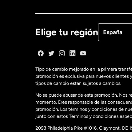
Canadá
Eng
Canadá
Fra
Elige tu región
España
Dinamarca
España
Tipo de cambio mejorado en la primera transf
promoción es exclusiva para nuevos clientes y
Estados Uni
tipos de cambio están sujetos a cambios.
No se puede abusar de esta promoción. Nos re
Estados Uni
momento. Eres responsable de las consecuencia
promoción. Los términos y condiciones de nues
junto con estos Términos y condiciones especí
Francia
2093 Philadelphia Pike #1016, Claymont, DE 1