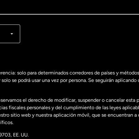
lish
nçais
erencia: solo para determinados corredores de países y métodos
 solo se podrá usar una vez por persona. Se seguirán aplicando 
dos
English
servamos el derecho de modificar, suspender o cancelar esta 
dos
Español
s fiscales personales y del cumplimiento de las leyes aplicab
tro sitio web y nuestra aplicación móvil, que se encuentran a 
ficos.
9703, EE. UU.