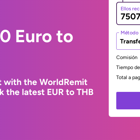
Ellos re
0 Euro to
Método 
Transf
Comisión
Tiempo de 
Total a pa
t with the WorldRemit
k the latest EUR to THB