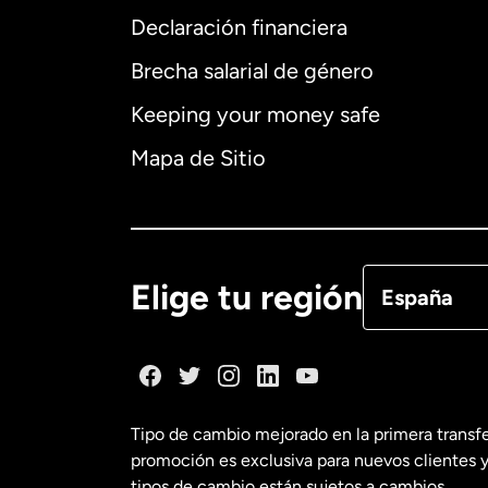
Declaración financiera
Brecha salarial de género
Alemania
Keeping your money safe
Australia
Mapa de Sitio
Canadá
Eng
Canadá
Fra
Elige tu región
España
Dinamarca
España
Tipo de cambio mejorado en la primera transf
promoción es exclusiva para nuevos clientes y
Estados Uni
tipos de cambio están sujetos a cambios.