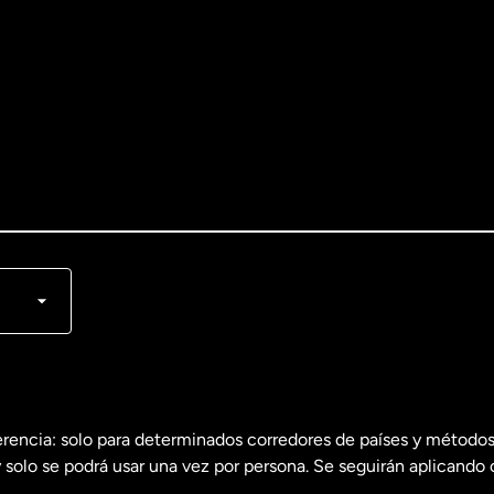
lish
nçais
erencia: solo para determinados corredores de países y métodos
 solo se podrá usar una vez por persona. Se seguirán aplicando 
dos
English