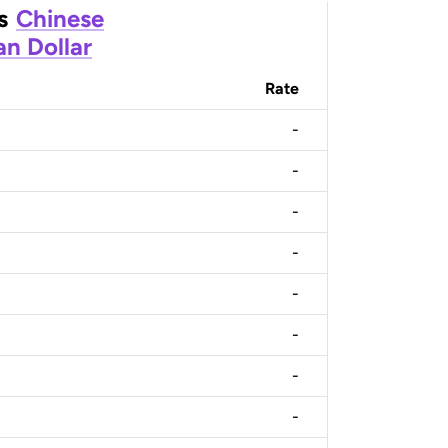
s
Chinese
n Dollar
Rate
-
-
-
-
-
-
-
-