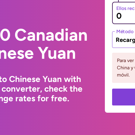
Ellos re
0 Canadian
Método 
Recarg
inese Yuan
Para ver
China y 
móvil.
to Chinese Yuan with
 converter, check the
ge rates for free.