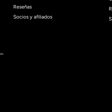
Reseñas
R
Socios y afiliados
S
l
English