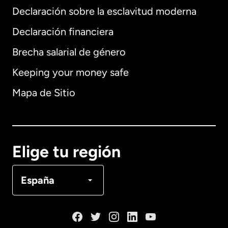
Declaración sobre la esclavitud moderna
Internacional
English
Declaración financiera
Brecha salarial de género
Keeping your money safe
Alemania
Mapa de Sitio
Australia
Canadá
English
Elige tu región
Canadá
Français
España
Dinamarca