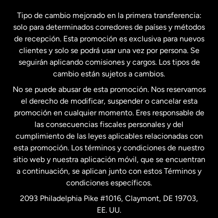
España
Tipo de cambio mejorado en la primera transferencia:
solo para determinados corredores de países y métodos
Estados Unidos
English
de recepción. Esta promoción es exclusiva para nuevos
clientes y solo se podrá usar una vez por persona. Se
seguirán aplicando comisiones y cargos. Los tipos de
Estados Unidos
Español
cambio están sujetos a cambios.
No se puede abusar de esta promoción. Nos reservamos
Francia
el derecho de modificar, suspender o cancelar esta
promoción en cualquier momento. Eres responsable de
las consecuencias fiscales personales y del
Malasia
cumplimiento de las leyes aplicables relacionadas con
esta promoción. Los términos y condiciones de nuestro
Nueva Zelanda
sitio web y nuestra aplicación móvil, que se encuentran
a continuación, se aplican junto con estos Términos y
condiciones específicos.
Países Bajos
2093 Philadelphia Pike #1016, Claymont, DE 19703,
EE. UU.
Reino Unido