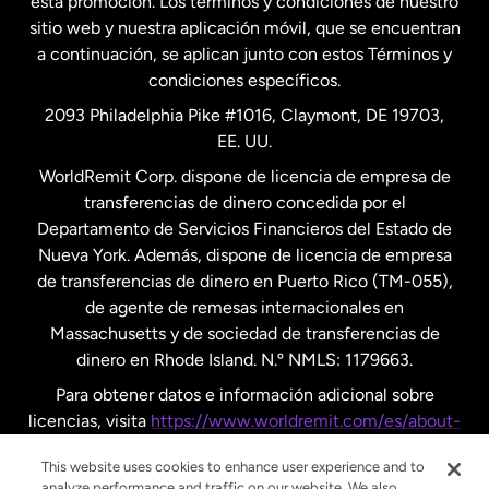
esta promoción. Los términos y condiciones de nuestro
Nueva Zelanda
sitio web y nuestra aplicación móvil, que se encuentran
a continuación, se aplican junto con estos Términos y
condiciones específicos.
Países Bajos
2093 Philadelphia Pike #1016, Claymont, DE 19703,
EE. UU.
Reino Unido
WorldRemit Corp. dispone de licencia de empresa de
transferencias de dinero concedida por el
Suecia
Departamento de Servicios Financieros del Estado de
Nueva York. Además, dispone de licencia de empresa
de transferencias de dinero en Puerto Rico (TM-055),
de agente de remesas internacionales en
Massachusetts y de sociedad de transferencias de
dinero en Rhode Island. N.º NMLS: 1179663.
Para obtener datos e información adicional sobre
licencias, visita
https://www.worldremit.com/es/about-
us/disclosures
.
This website uses cookies to enhance user experience and to
analyze performance and traffic on our website. We also