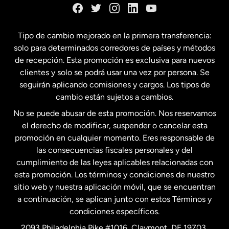
España
Tipo de cambio mejorado en la primera transferencia:
solo para determinados corredores de países y métodos
Estados Unidos
English
de recepción. Esta promoción es exclusiva para nuevos
clientes y solo se podrá usar una vez por persona. Se
seguirán aplicando comisiones y cargos. Los tipos de
Estados Unidos
Español
cambio están sujetos a cambios.
No se puede abusar de esta promoción. Nos reservamos
Francia
el derecho de modificar, suspender o cancelar esta
promoción en cualquier momento. Eres responsable de
las consecuencias fiscales personales y del
Malasia
cumplimiento de las leyes aplicables relacionadas con
esta promoción. Los términos y condiciones de nuestro
Nueva Zelanda
sitio web y nuestra aplicación móvil, que se encuentran
a continuación, se aplican junto con estos Términos y
condiciones específicos.
Países Bajos
2093 Philadelphia Pike #1016, Claymont, DE 19703,