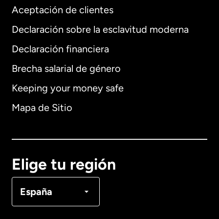
Aceptación de clientes
Declaración sobre la esclavitud moderna
Internacional
English
Declaración financiera
Brecha salarial de género
Keeping your money safe
Alemania
Mapa de Sitio
Australia
Canadá
English
Elige tu región
Canadá
Français
España
Dinamarca