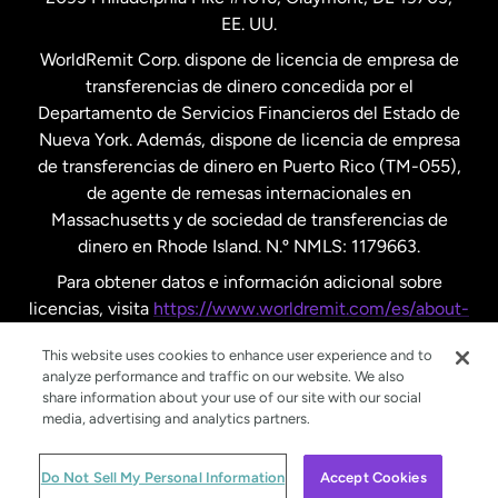
EE. UU.
Reino Unido
WorldRemit Corp. dispone de licencia de empresa de
transferencias de dinero concedida por el
Suecia
Departamento de Servicios Financieros del Estado de
Nueva York. Además, dispone de licencia de empresa
de transferencias de dinero en Puerto Rico (TM-055),
de agente de remesas internacionales en
Massachusetts y de sociedad de transferencias de
dinero en Rhode Island. N.º NMLS: 1179663.
Para obtener datos e información adicional sobre
licencias, visita
https://www.worldremit.com/es/about-
us/disclosures
.
This website uses cookies to enhance user experience and to
analyze performance and traffic on our website. We also
share information about your use of our site with our social
media, advertising and analytics partners.
© WorldRemit 2024
Do Not Sell My Personal Information
Accept Cookies