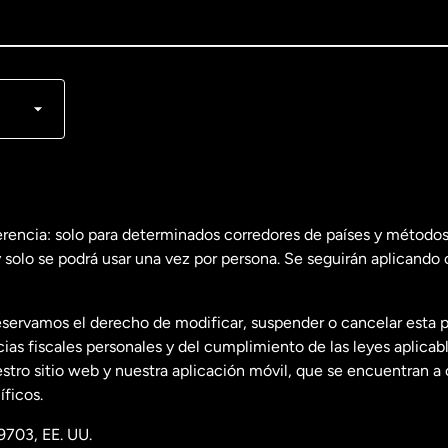
lish
nçais
erencia: solo para determinados corredores de países y métodos
 solo se podrá usar una vez por persona. Se seguirán aplicando 
dos
English
servamos el derecho de modificar, suspender o cancelar esta 
dos
Español
s fiscales personales y del cumplimiento de las leyes aplicab
tro sitio web y nuestra aplicación móvil, que se encuentran a 
ficos.
9703, EE. UU.