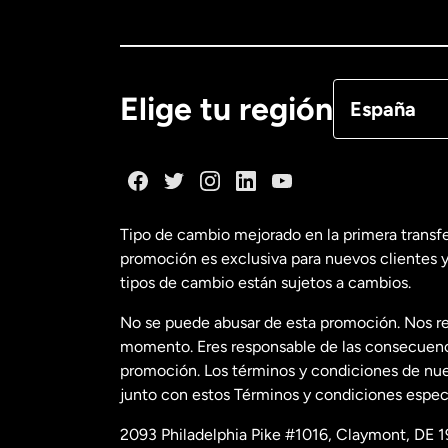
Canadá
Eng
Canadá
Fra
Elige tu región
España
Dinamarca
España
Tipo de cambio mejorado en la primera transf
promoción es exclusiva para nuevos clientes y
Estados Uni
tipos de cambio están sujetos a cambios.
No se puede abusar de esta promoción. Nos re
Estados Uni
momento. Eres responsable de las consecuencia
promoción. Los términos y condiciones de nues
junto con estos Términos y condiciones especí
Francia
2093 Philadelphia Pike #1016, Claymont, DE 1