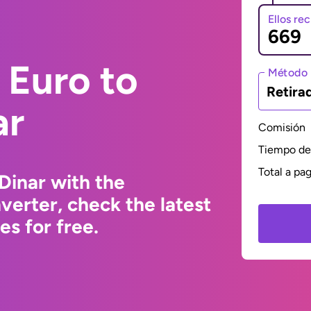
Ellos re
 Euro to
Método 
Retira
ar
Comisión
Tiempo de 
Total a pa
Dinar with the
erter, check the latest
s for free.