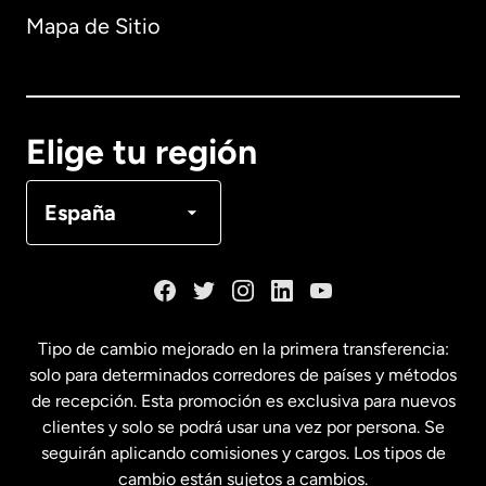
Mapa de Sitio
Australia
Canadá
English
Elige tu región
Canadá
Français
España
Dinamarca
España
Tipo de cambio mejorado en la primera transferencia:
solo para determinados corredores de países y métodos
Estados Unidos
English
de recepción. Esta promoción es exclusiva para nuevos
clientes y solo se podrá usar una vez por persona. Se
seguirán aplicando comisiones y cargos. Los tipos de
Estados Unidos
Español
cambio están sujetos a cambios.