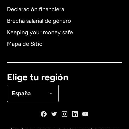
Internacional
English
Declaración financiera
Brecha salarial de género
Keeping your money safe
Alemania
Mapa de Sitio
Australia
Canadá
English
Elige tu región
Canadá
Français
España
Dinamarca
España