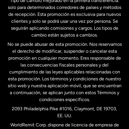
Tipo de cambio mejorado en la primera transferencia:
solo para determinados corredores de países y métodos
Estados Unidos
English
de recepción. Esta promoción es exclusiva para nuevos
clientes y solo se podrá usar una vez por persona. Se
seguirán aplicando comisiones y cargos. Los tipos de
Estados Unidos
Español
cambio están sujetos a cambios.
No se puede abusar de esta promoción. Nos reservamos
Francia
el derecho de modificar, suspender o cancelar esta
promoción en cualquier momento. Eres responsable de
las consecuencias fiscales personales y del
Malasia
cumplimiento de las leyes aplicables relacionadas con
esta promoción. Los términos y condiciones de nuestro
Nueva Zelanda
sitio web y nuestra aplicación móvil, que se encuentran
a continuación, se aplican junto con estos Términos y
condiciones específicos.
Países Bajos
2093 Philadelphia Pike #1016, Claymont, DE 19703,
EE. UU.
Reino Unido
WorldRemit Corp. dispone de licencia de empresa de