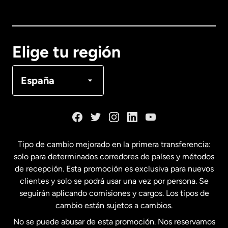
Australia
Canadá
English
Elige tu región
Canadá
Français
España
Dinamarca
España
Tipo de cambio mejorado en la primera transferencia:
solo para determinados corredores de países y métodos
Estados Unidos
English
de recepción. Esta promoción es exclusiva para nuevos
clientes y solo se podrá usar una vez por persona. Se
seguirán aplicando comisiones y cargos. Los tipos de
Estados Unidos
Español
cambio están sujetos a cambios.
No se puede abusar de esta promoción. Nos reservamos