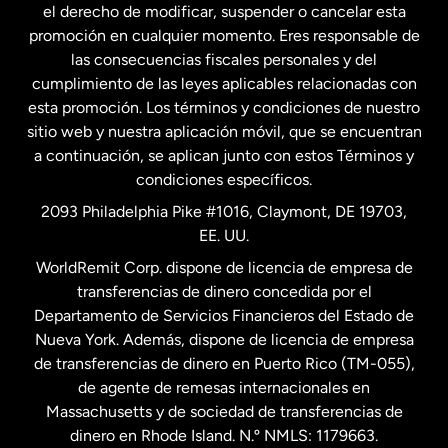
Francia
el derecho de modificar, suspender o cancelar esta
promoción en cualquier momento. Eres responsable de
las consecuencias fiscales personales y del
Malasia
cumplimiento de las leyes aplicables relacionadas con
esta promoción. Los términos y condiciones de nuestro
Nueva Zelanda
sitio web y nuestra aplicación móvil, que se encuentran
a continuación, se aplican junto con estos Términos y
condiciones específicos.
Países Bajos
2093 Philadelphia Pike #1016, Claymont, DE 19703,
EE. UU.
Reino Unido
WorldRemit Corp. dispone de licencia de empresa de
transferencias de dinero concedida por el
Suecia
Departamento de Servicios Financieros del Estado de
Nueva York. Además, dispone de licencia de empresa
de transferencias de dinero en Puerto Rico (TM-055),
de agente de remesas internacionales en
Massachusetts y de sociedad de transferencias de
dinero en Rhode Island. N.º NMLS: 1179663.