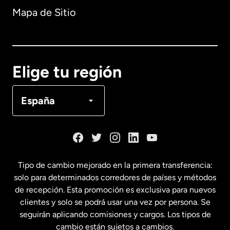
Mapa de Sitio
Australia
Canadá
English
Elige tu región
Canadá
Français
España
Dinamarca
España
Tipo de cambio mejorado en la primera transferencia:
solo para determinados corredores de países y métodos
Estados Unidos
English
de recepción. Esta promoción es exclusiva para nuevos
clientes y solo se podrá usar una vez por persona. Se
seguirán aplicando comisiones y cargos. Los tipos de
Estados Unidos
Español
cambio están sujetos a cambios.